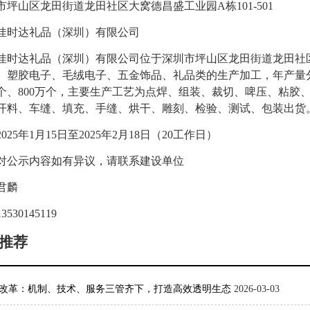
市坪山区龙田街道龙田社区大窝德昌盛工业园
A
栋
101-501
佳时达礼品（深圳）有限公司
佳时达礼品（深圳）有限公司
位于
深圳市坪山区龙田街道龙田社
、塑胶电子、毛绒电子、五金饰品、礼品类
的生产加工，年产量
个、
800
万个
，主要生产工艺
为
点焊、组装、裁切、啤压、粘胶
开料、车缝、填充、手缝、烘干、雕刻、检验、测试、包装出货
202
5
年
1
月
15
日至
20
2
5
年
2
月
18
日
（
20
工作日）
对公示内容如有异议，请联系建设单位
君麟
13530145119
推荐
改革：机制、技术、服务三管齐下，打造高效透明生态
2026-03-03