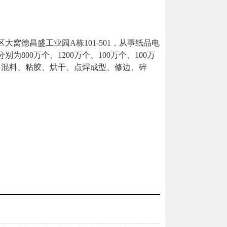
区大窝德昌盛工业园
A
栋
101-501
，
从事
纸品电
分别为
800
万个、
1200
万个、
100
万个、
100
万
、混料、粘胶、烘干、点焊成型、修边、碎
。