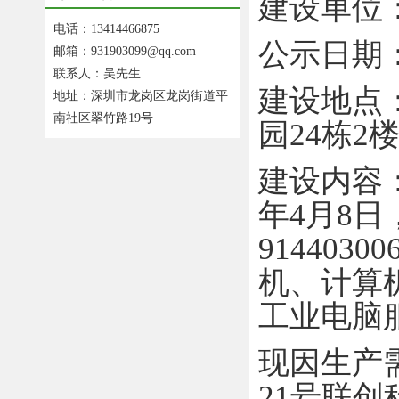
建设单位
电话：13414466875
公示日期
邮箱：931903099@qq.com
联系人：吴先生
建设地点
地址：深圳市龙岗区龙岗街道平
南社区翠竹路19号
园
24
栋
2
建设内容
年
4
月
8
日
91440300
机、计算
工业电脑
现因生产
21
号联创