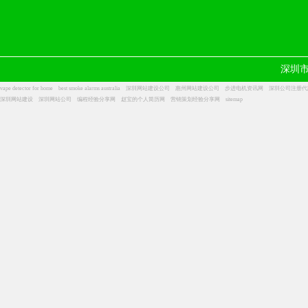
深圳
vape detector for home
best smoke alarms australia
深圳网站建设公司
惠州网站建设公司
步进电机资讯网
深圳公司注册代
深圳网站建设
深圳网站公司
编程经验分享网
赵宝的个人简历网
营销策划经验分享网
sitemap