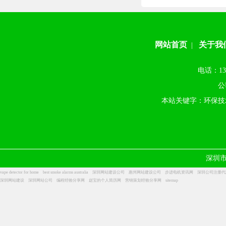
网站首页
关于我
|
电话：13
公
本站关键字：环保技
深圳
vape detector for home
best smoke alarms australia
深圳网站建设公司
惠州网站建设公司
步进电机资讯网
深圳公司注册代
深圳网站建设
深圳网站公司
编程经验分享网
赵宝的个人简历网
营销策划经验分享网
sitemap