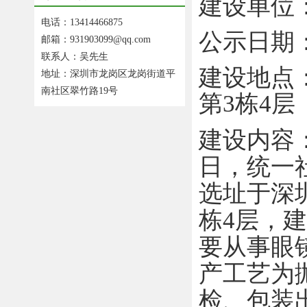
建设单位
电话：13414466875
公示日期
邮箱：931903099@qq.com
联系人：吴先生
建设地点
地址：深圳市龙岗区龙岗街道平
南社区翠竹路19号
第
3
栋
4
层
建设内容
日，统一
选址于深
栋
4
层，建
要从事眼
产工艺为
检、包装