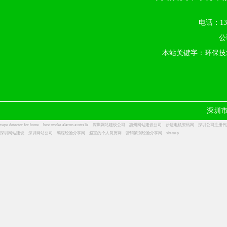
电话：13
公
本站关键字：环保技
深圳
vape detector for home
best smoke alarms australia
深圳网站建设公司
惠州网站建设公司
步进电机资讯网
深圳公司注册代
深圳网站建设
深圳网站公司
编程经验分享网
赵宝的个人简历网
营销策划经验分享网
sitemap