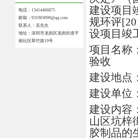
建设项目
电话：13414466875
邮箱：931903099@qq.com
规环评
[20
联系人：吴先生
设项目
竣
地址：深圳市龙岗区龙岗街道平
南社区翠竹路19号
项目名称
验收
建设
地
点
建设单位
建设内容
山区坑梓
胶制品的